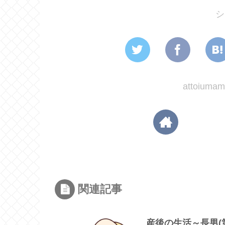
シ
attoiu
関連記事
産後の生活～長男(