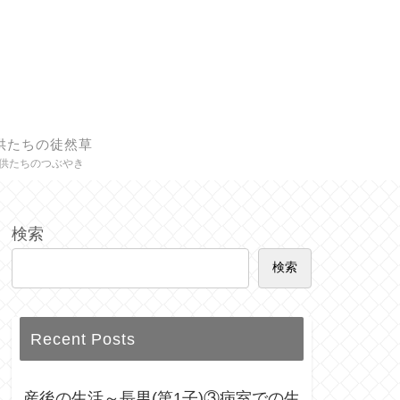
供たちの徒然草
供たちのつぶやき
検索
検索
Recent Posts
産後の生活～長男(第1子)③病室での生