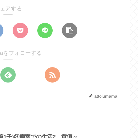
ェアする
mamaをフォローする
attoiumama
第1子)③病室での生活2、黄疸～