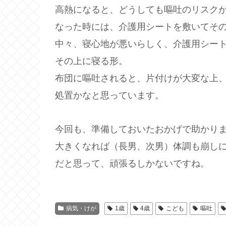
高熱になると、どうしても嘔吐のリスク
なった時には、介護用シートを敷いてそ
中々、寝心地が悪いらしく、介護用シー
その上に寝る形。
布団に嘔吐されると、片付けが大変な上
処置かなと思っています。
今回も、準備しておいたおかげで助かり
大きくなれば（長男、次男）体調も崩し
だと思って、頑張るしかないですね。
病気・けが
1歳
4歳
こども
嘔吐