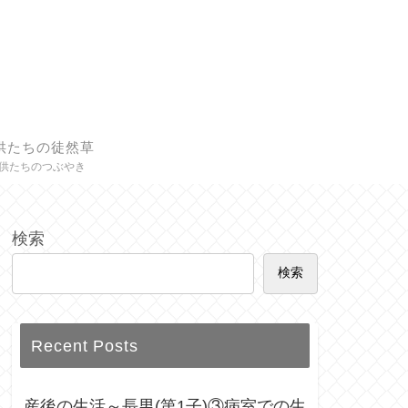
供たちの徒然草
供たちのつぶやき
検索
検索
Recent Posts
産後の生活～長男(第1子)③病室での生